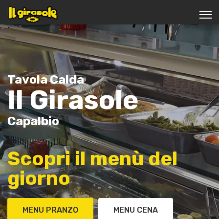
Tavola Calda
Il Girasole
Capalbio
Scopri il menù del
giorno
MENU PRANZO
MENU CENA