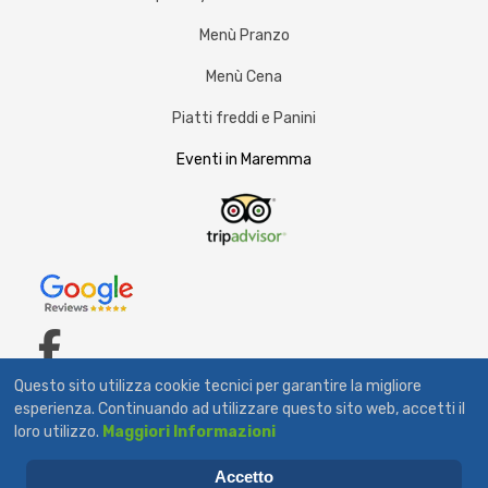
Menù Pranzo
Menù Cena
Piatti freddi e Panini
Eventi in Maremma
fab
Questo sito utilizza cookie tecnici per garantire la migliore
fa-
esperienza. Continuando ad utilizzare questo sito web, accetti il
© 2026 Bar Tavola Calda Il Girasole. Via Aurelia Km 127 - Capalbio
loro utilizzo.
Maggiori Informazioni
P.I. 00603860537 - Tel. 0564 890097 All Rights Reserved.
facebook-
Grafica by Ludyadv
Accetto